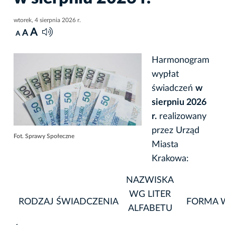
wtorek, 4 sierpnia 2026 r.
A
A
A
Harmonogram
wypłat
świadczeń
w
sierpniu 2026
r.
realizowany
przez Urząd
Fot. Sprawy Społeczne
Miasta
Krakowa:
NAZWISKA
WG LITER
RODZAJ ŚWIADCZENIA
FORMA 
ALFABETU