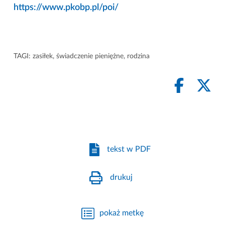
https://www.pkobp.pl/poi/
TAGI:
zasiłek
,
świadczenie pieniężne
,
rodzina
tekst w PDF
drukuj
pokaż metkę