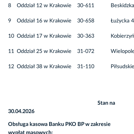
8
Oddział 12 w Krakowie
30-611
Beskidzka
9
Oddział 16 w Krakowie
30-658
Łużycka 
10
Oddział 17 w Krakowie
30-363
Kobierzyń
11
Oddział 25 w Krakowie
31-072
Wielopol
12
Oddział 38 w Krakowie
31-110
Piłsudski
Stan na
30.04.2026
Obsługa kasowa Banku PKO BP w zakresie
wypłat masowych: