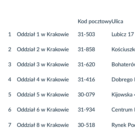
Kod pocztowy
Ulica
1
Oddział 1 w Krakowie
31-503
Lubicz 17
2
Oddział 2 w Krakowie
31-858
Kościuszk
3
Oddział 3 w Krakowie
31-620
Bohateró
4
Oddział 4 w Krakowie
31-416
Dobrego 
5
Oddział 5 w Krakowie
30-079
Kijowska 
6
Oddział 6 w Krakowie
31-934
Centrum 
7
Oddział 8 w Krakowie
30-518
Rynek Po