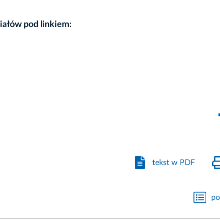
iałów pod linkiem:
tekst w PDF
po