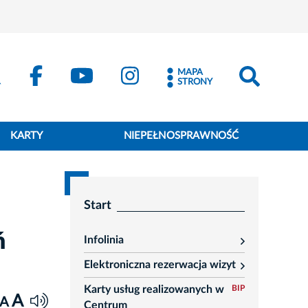
MAPA
STRONY
KARTY
NIEPEŁNOSPRAWNOŚĆ
Start
ń
Infolinia
rozwiń
Elektroniczna rezerwacja wizyt
rozwiń
Karty usług realizowanych w
BIP
A
A
Centrum