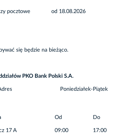
azy pocztowe
od 18.08.2026
bywać się będzie na bieżąco.
ddziałów PKO Bank Polski S.A.
Adres
Poniedziałek-Piątek
a
Od
Do
cz 17 A
09:00
17:00