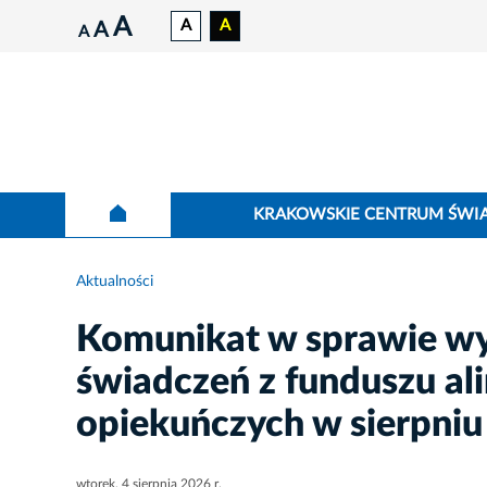
A
A
A
A
A
KRAKOWSKIE CENTRUM ŚWI
Aktualności
Komunikat w sprawie wy
świadczeń z funduszu al
opiekuńczych w sierpniu
wtorek, 4 sierpnia 2026 r.