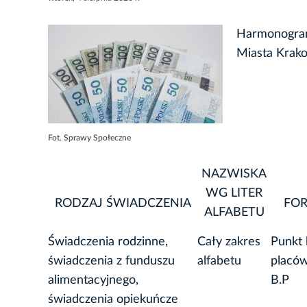
Harmonogra
Miasta Krak
Fot. Sprawy Społeczne
NAZWISKA
WG LITER
RODZAJ ŚWIADCZENIA
FO
ALFABETU
Świadczenia rodzinne,
Cały zakres
Punkt
świadczenia z funduszu
alfabetu
placó
alimentacyjnego,
B.P
świadczenia opiekuńcze