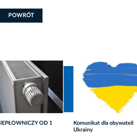
POWRÓT
kat dla obywateli
Zmiana ustawy dla obywat
y
Ukrainy w zakresie świad
rodzinnych