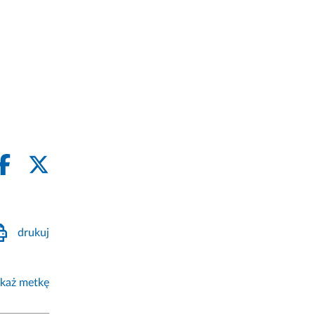
drukuj
każ metkę