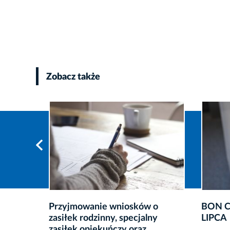
Zobacz także
 o
BON CIEPŁOWNICZY OD 1
Komuni
ny
LIPCA
Ukrain