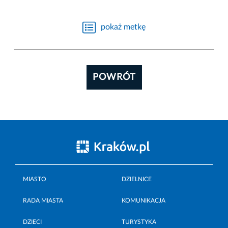
pokaż metkę
POWRÓT
MIASTO
DZIELNICE
RADA MIASTA
KOMUNIKACJA
DZIECI
TURYSTYKA