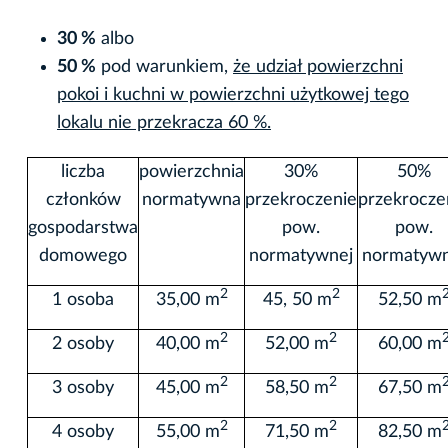
30 %
albo
50 %
pod warunkiem,
że udział powierzchni
pokoi i kuchni w powierzchni użytkowej tego
lokalu nie przekracza 60 %.
liczba
powierzchnia
30%
50%
członków
normatywna
przekroczenie
przekrocze
gospodarstwa
pow.
pow.
domowego
normatywnej
normatywn
2
2
1 osoba
35,00 m
45, 50 m
52,50 m
2
2
2 osoby
40,00 m
52,00 m
60,00 m
2
2
3 osoby
45,00 m
58,50 m
67,50 m
2
2
4 osoby
55,00 m
71,50 m
82,50 m