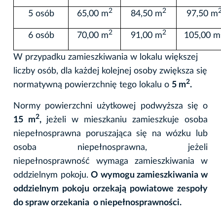
2
2
5 osób
65,00 m
84,50 m
97,50 m
2
2
6 osób
70,00 m
91,00 m
105,00 m
W przypadku zamieszkiwania w lokalu większej
liczby osób, dla każdej kolejnej osoby zwiększa się
2
normatywną powierzchnię tego lokalu o
5 m
.
Normy powierzchni użytkowej podwyższa się o
2
15 m
,
jeżeli w mieszkaniu zamieszkuje osoba
niepełnosprawna poruszająca się na wózku lub
osoba niepełnosprawna, jeżeli
niepełnosprawność wymaga zamieszkiwania w
oddzielnym pokoju.
O wymogu zamieszkiwania w
oddzielnym pokoju orzekają powiatowe zespoły
do spraw orzekania o niepełnosprawności.