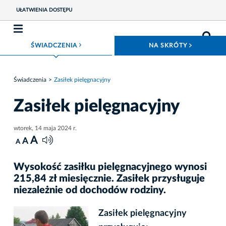
UŁATWIENIA DOSTĘPU
ROZWIŃ MENU
ROZWIŃ
ŚWIADCZENIA
NA SKRÓTY
Świadczenia
Zasiłek pielęgnacyjny
Zasiłek pielęgnacyjny
wtorek, 14 maja 2024 r.
A
A
A
Wysokość zasiłku pielęgnacyjnego wynosi
215,84 zł miesięcznie. Zasiłek przysługuje
niezależnie od dochodów rodziny.
Zasiłek pielęgnacyjny