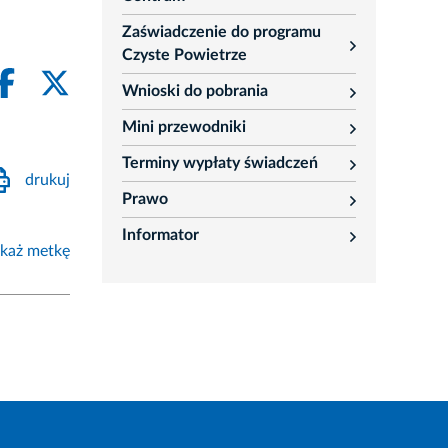
Zaświadczenie do programu
rozwiń
Czyste Powietrze
Wnioski do pobrania
rozwiń
Mini przewodniki
rozwiń
Terminy wypłaty świadczeń
rozwiń
drukuj
Prawo
rozwiń
Informator
rozwiń
każ metkę