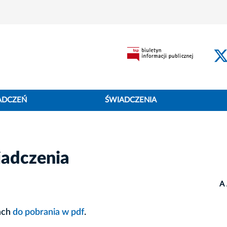
ADCZEŃ
ŚWIADCZENIA
iadczenia
A
ach
do pobrania w pdf
.