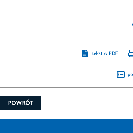
tekst w PDF
po
POWRÓT