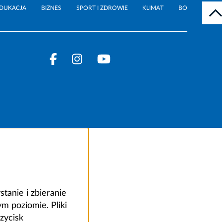
DUKACJA
BIZNES
SPORT I ZDROWIE
KLIMAT
BO
anie i zbieranie
 poziomie. Pliki
zycisk