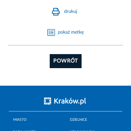
drukuj
pokaż metkę
POWRÓT
MIASTO
DZIELNICE