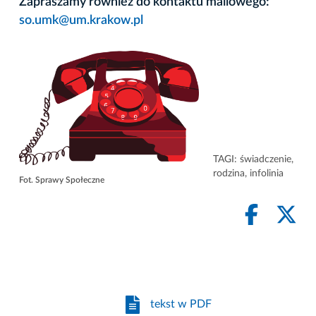
Zapraszamy również do kontaktu mailowego:
so.umk@um.krakow.pl
TAGI:
świadczenie
,
rodzina
,
infolinia
Fot. Sprawy Społeczne
tekst w PDF