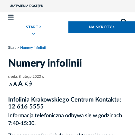
UŁATWIENIA DOSTĘPU
ROZWIŃ MENU
ROZWIŃ
START
NA SKRÓTY
Start
Numery infolinii
Numery infolinii
środa, 8 lutego 2023 r.
A
A
A
Infolinia Krakowskiego Centrum Kontaktu:
12 616 5555
Informacja telefoniczna odbywa się w godzinach
7:40-15:30.