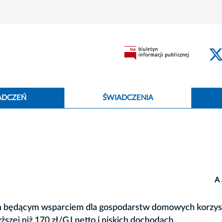
ADCZEŃ
ŚWIADCZENIA
A
ym będącym wsparciem dla gospodarstw domowych korzys
szej niż 170 zł/GJ netto i niskich dochodach.