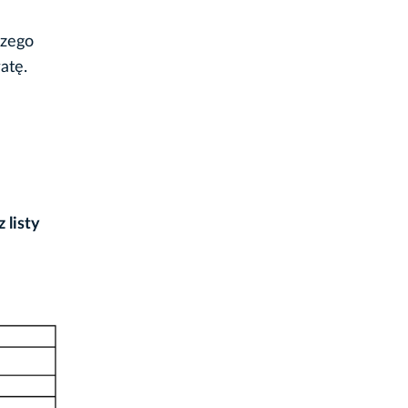
czego
atę.
z listy