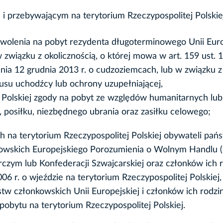
i przebywającym na terytorium Rzeczypospolitej Polskie
zwolenia na pobyt rezydenta długoterminowego Unii Euro
wiązku z okolicznością, o której mowa w art. 159 ust. 1 p
 dnia 12 grudnia 2013 r. o cudzoziemcach, lub w związku z
tusu uchodźcy lub ochrony uzupełniającej,
 Polskiej zgody na pobyt ze względów humanitarnych lub
, posiłku, niezbędnego ubrania oraz zasiłku celowego;
 na terytorium Rzeczypospolitej Polskiej obywateli pań
nkowskich Europejskiego Porozumienia o Wolnym Handlu (
zym lub Konfederacji Szwajcarskiej oraz członków ich 
006 r. o wjeździe na terytorium Rzeczypospolitej Polskiej
tw członkowskich Unii Europejskiej i członków ich rodzin
obytu na terytorium Rzeczypospolitej Polskiej.