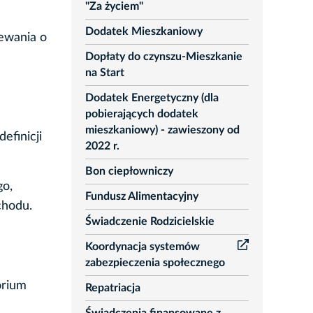
"Za życiem"
Dodatek Mieszkaniowy
ewania o
Dopłaty do czynszu-Mieszkanie
na Start
Dodatek Energetyczny (dla
pobierających dodatek
mieszkaniowy) - zawieszony od
efinicji
2022 r.
Bon ciepłowniczy
go,
Fundusz Alimentacyjny
chodu.
Świadczenie Rodzicielskie
Koordynacja systemów
zabezpieczenia społecznego
orium
Repatriacja