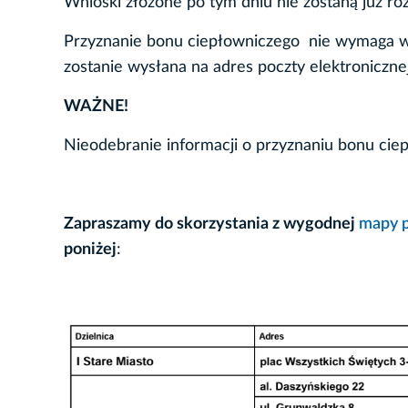
Wnioski złożone po tym dniu nie zostaną już ro
Przyznanie bonu ciepłowniczego nie wymaga wy
zostanie wysłana na adres poczty elektroniczn
WAŻNE!
Nieodebranie informacji o przyznaniu bonu cie
Zapraszamy do skorzystania z wygodnej
mapy p
poniżej
: