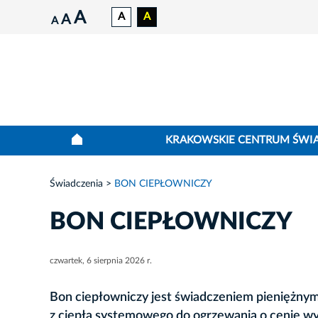
A
A
A
A
A
KRAKOWSKIE CENTRUM ŚWI
Świadczenia
BON CIEPŁOWNICZY
BON CIEPŁOWNICZY
czwartek, 6 sierpnia 2026 r.
Bon ciepłowniczy jest świadczeniem pieniężn
z ciepła systemowego do ogrzewania o cenie wyż