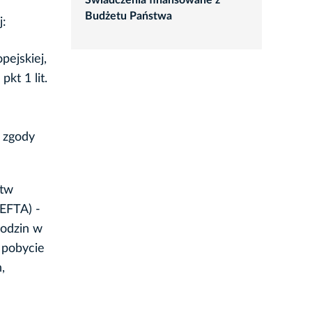
Świadczenia finansowane z
Budżetu Państwa
j:
pejskiej,
kt 1 lit.
 zgody
stw
EFTA) -
rodzin w
, pobycie
,