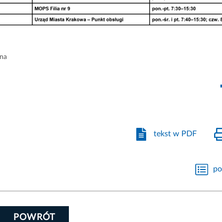
zna
tekst w PDF
po
POWRÓT