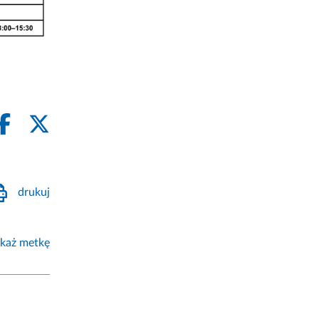
drukuj
każ metkę